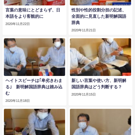
言葉の意味にとどまらず、日
性別や性的役割分担の記述、
本語をより客観的に
全面的に見直した新明解国語
辞典
2020年11月22日
2020年11月21日
ヘイトスピーチは｢卑劣きわま
新しい言葉や使い方、新明解
る｣ 新明解国語辞典は踏み込
国語辞典はどう判断する？
む
2020年11月15日
2020年11月18日