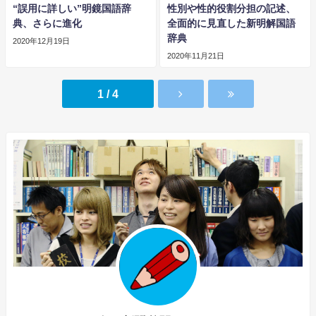
“誤用に詳しい”明鏡国語辞
性別や性的役割分担の記述、
典、さらに進化
全面的に見直した新明解国語
辞典
2020年12月19日
2020年11月21日
1 / 4