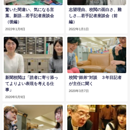
驚いた間違い、気になる言
志望理由、校閲の面白さ、難
葉、新語…若手記者座談会
しさ…若手記者座談会（前
（後編）
編）
2022年1月8日
2022年1月1日
新聞校閲は「読者に寄り添っ
校閲“師弟”対談 ３年目記者
てよりよい表現を考える仕
が主任に聞く
事」
2020年3月7日
2020年5月9日