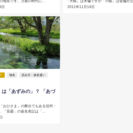
の地名です。万葉の時代に...
「大槌」は木偏ですが「小鎚」は金偏が正..
3日
2011年11月14日
グ
地名
読み方・仮名遣い
」は「あずみの」？ 「あづ
「おひさま」の舞台でもある信州・
、「安曇」の仮名表記は「...
5日