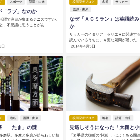
グ
スポーツ
語源・由来
校閲記者ブログ
名前
サッカー
語源・由来
が「ラブ」なのか
なぜ「ＡＣミラン」は英語読み
活躍で注目が集まるテニスですが、
と、不思議に思うことがあ...
か
サッカーのイタリア・セリエＡに関連す
読んでいるうちに、今更な疑問が湧いた...
1日
2014年4月5日
グ
地名
語源・由来
校閲記者ブログ
地名
語源・由来
磨 「たま」の謎
見逃しそうになった「大槌と小
多磨駅。多摩と多磨が紛らわしい校
「岩手県大槌町の小槌川」はよくある間