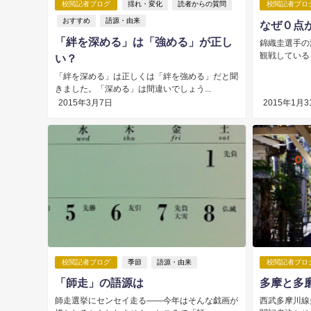
校閲記者ブログ
揺れ・変化
読者からの質問
校閲記者ブロ
おすすめ
語源・由来
なぜ０点
「絆を深める」は「強める」が正し
錦織圭選手の
観戦している
い？
「絆を深める」は正しくは「絆を強める」だと聞
きました。「深める」は間違いでしょう...
2015年3月7日
2015年1月3
校閲記者ブログ
季節
語源・由来
校閲記者ブロ
「師走」の語源は
多摩と多
師走選挙にセンセイ走る――今年はそんな戯画が
西武多摩川線