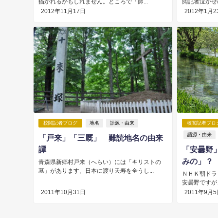
描かれるかもしれません。ところで「師...
閲記者泣かせ
2012年11月17日
2012年1月2
校閲記者ブログ
地名
語源・由来
校閲記者ブロ
語源・由来
「戸来」「三厩」 難読地名の由来
譚
「安曇野
みの」？
青森県新郷村戸来（へらい）には「キリストの
墓」があります。日本に渡り天寿を全うし...
ＮＨＫ朝ドラ
安曇野ですが
2011年10月31日
2011年9月