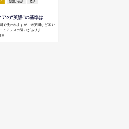
グ
新聞の表記
英語
ィアの“英語”の基準は
国で使われますが、米英間など国や
ニュアンスの違いがありま...
3日